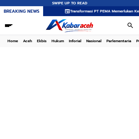
SWIPE UP TO READ
BREAKING NEWS
Transformasi PT PEMA Memerlukan Kepemimpinan S
Home
Aceh
Ekbis
Hukum
Inforial
Nasional
Parlementaria
P