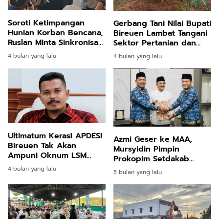
Soroti Ketimpangan
Gerbang Tani Nilai Bupati
Hunian Korban Bencana,
Bireuen Lambat Tangani
Ruslan Minta Sinkronisasi
Sektor Pertanian dan
Pusat dan Daerah
Perikanan
4 bulan yang lalu
4 bulan yang lalu
Ultimatum Keras! APDESI
Azmi Geser ke MAA,
Bireuen Tak Akan
Mursyidin Pimpin
Ampuni Oknum LSM
Prokopim Setdakab
yang Tekan Keuchiek!
Bireuen
4 bulan yang lalu
5 bulan yang lalu