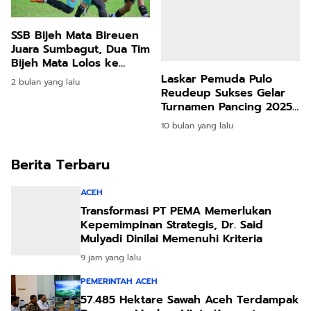
SSB Bijeh Mata Bireuen
Juara Sumbagut, Dua Tim
Bijeh Mata Lolos ke
Tingkat Nasional
Laskar Pemuda Pulo
2 bulan yang lalu
Reudeup Sukses Gelar
Turnamen Pancing 2025
di DAS Peusangan
10 bulan yang lalu
Berita Terbaru
ACEH
Transformasi PT PEMA Memerlukan
Kepemimpinan Strategis, Dr. Said
Mulyadi Dinilai Memenuhi Kriteria
9 jam yang lalu
PEMERINTAH ACEH
57.485 Hektare Sawah Aceh Terdampak