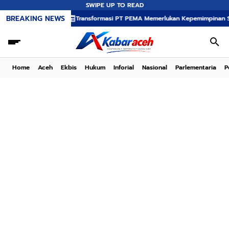
SWIPE UP TO READ
BREAKING NEWS
Transformasi PT PEMA Memerlukan Kepemimpinan Strategis, Dr. 
Home
Aceh
Ekbis
Hukum
Inforial
Nasional
Parlementaria
P