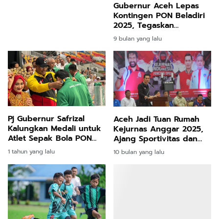
dan Soliditas
Gubernur Aceh Lepas
Kontingen PON Beladiri
2025, Tegaskan
Semangat Kebangkitan
9 bulan yang lalu
Olahraga Daerah
Pj Gubernur Safrizal
Aceh Jadi Tuan Rumah
Kalungkan Medali untuk
Kejurnas Anggar 2025,
Atlet Sepak Bola PON
Ajang Sportivitas dan
XXI Aceh-Sumut
Persaudaraan
1 tahun yang lalu
10 bulan yang lalu