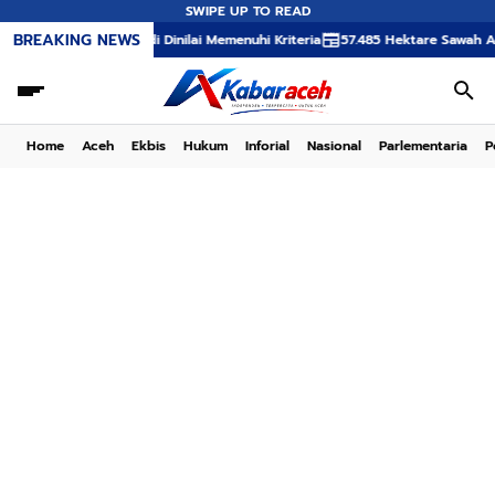
SWIPE UP TO READ
BREAKING NEWS
Said Mulyadi Dinilai Memenuhi Kriteria
57.485 Hektare Sawah Aceh Terda
Home
Aceh
Ekbis
Hukum
Inforial
Nasional
Parlementaria
P