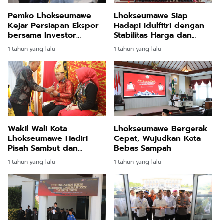
Pemko Lhokseumawe
Lhokseumawe Siap
Kejar Persiapan Ekspor
Hadapi Idulfitri dengan
bersama Investor
Stabilitas Harga dan
Malaysia
Ketahanan Pangan yang
1 tahun yang lalu
1 tahun yang lalu
Kuat
Wakil Wali Kota
Lhokseumawe Bergerak
Lhokseumawe Hadiri
Cepat, Wujudkan Kota
Pisah Sambut dan
Bebas Sampah
Peusijuek Kapolres
1 tahun yang lalu
1 tahun yang lalu
Lhokseumawe