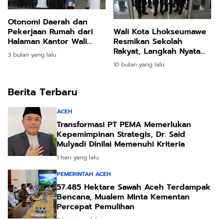
Otonomi Daerah dan
Pekerjaan Rumah dari
Wali Kota Lhokseumawe
Halaman Kantor Wali
Resmikan Sekolah
Kota
Rakyat, Langkah Nyata
3 bulan yang lalu
Pemerataan Pendidikan
10 bulan yang lalu
untuk Anak Kurang
Mampu
Berita Terbaru
ACEH
Transformasi PT PEMA Memerlukan
Kepemimpinan Strategis, Dr. Said
Mulyadi Dinilai Memenuhi Kriteria
1 hari yang lalu
PEMERINTAH ACEH
57.485 Hektare Sawah Aceh Terdampak
Bencana, Mualem Minta Kementan
Percepat Pemulihan