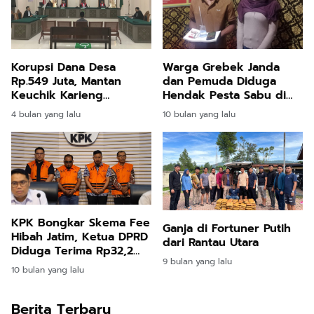
Korupsi Dana Desa
Warga Grebek Janda
Rp.549 Juta, Mantan
dan Pemuda Diduga
Keuchik Karieng
Hendak Pesta Sabu di
Peudada Divonis 3,6
Matangkuli
4 bulan yang lalu
10 bulan yang lalu
Tahun Penjara
KPK Bongkar Skema Fee
Ganja di Fortuner Putih
Hibah Jatim, Ketua DPRD
dari Rantau Utara
Diduga Terima Rp32,2
9 bulan yang lalu
Miliar!
10 bulan yang lalu
Berita Terbaru