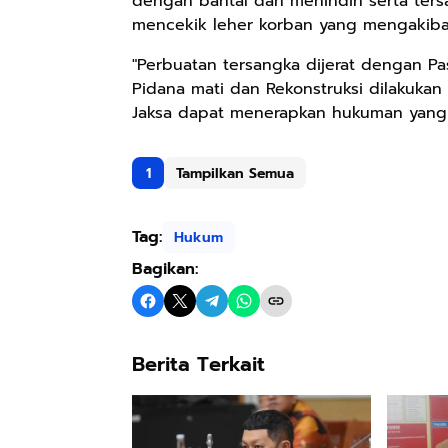
dengan bantal dan menindih serta ter
mencekik leher korban yang mengakibat
"Perbuatan tersangka dijerat dengan 
Pidana mati dan Rekonstruksi dilakuka
Jaksa dapat menerapkan hukuman yang s
1
Tampilkan Semua
Tag:
Hukum
Bagikan:
Berita Terkait