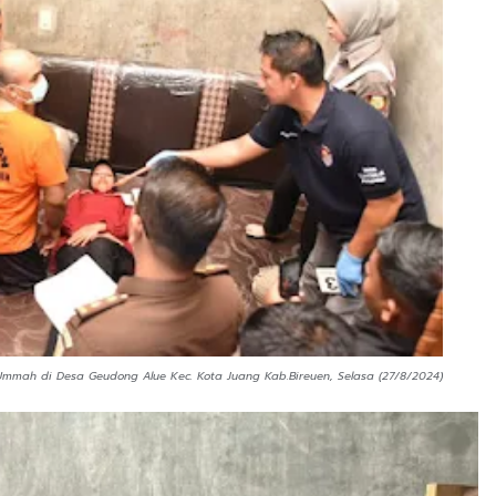
mmah di Desa Geudong Alue Kec. Kota Juang Kab.Bireuen, Selasa (27/8/2024)