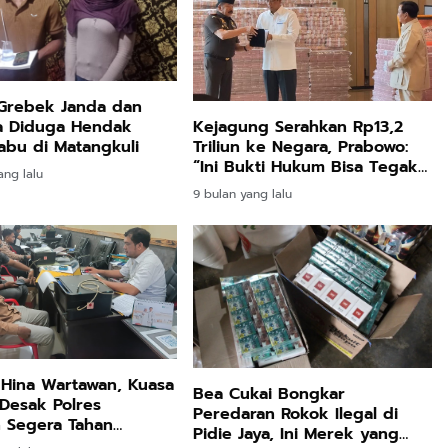
Grebek Janda dan
Kejagung Serahkan Rp13,2
 Diduga Hendak
Triliun ke Negara, Prabowo:
abu di Matangkuli
“Ini Bukti Hukum Bisa Tegak
ang lalu
dan Uang Rakyat Kembali
9 bulan yang lalu
Hina Wartawan, Kuasa
Bea Cukai Bongkar
Desak Polres
Peredaran Rokok Ilegal di
 Segera Tahan
Pidie Jaya, Ini Merek yang
on