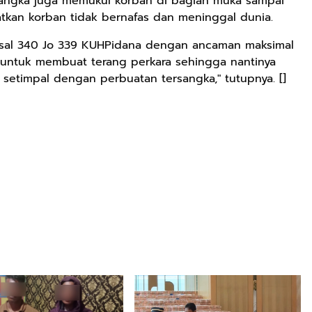
sangka juga memukul korban di bagian muka sampai
kan korban tidak bernafas dan meninggal dunia.
Pasal 340 Jo 339 KUHPidana dengan ancaman maksimal
n untuk membuat terang perkara sehingga nantinya
etimpal dengan perbuatan tersangka," tutupnya. []