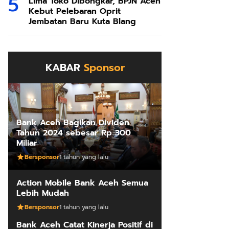
Lima Toko Dibongkar, BPJN Aceh
Kebut Pelebaran Oprit
Jembatan Baru Kuta Blang
KABAR
Sponsor
Bank Aceh Bagikan Dividen
Tahun 2024 sebesar Rp 300
Miliar
Bersponsor
1 tahun yang lalu
Action Mobile Bank Aceh Semua
Lebih Mudah
Bersponsor
1 tahun yang lalu
Bank Aceh Catat Kinerja Positif di