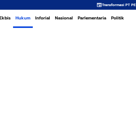
Transformasi PT PEMA Memerlukan Kepemim
Ekbis
Hukum
Inforial
Nasional
Parlementaria
Politik