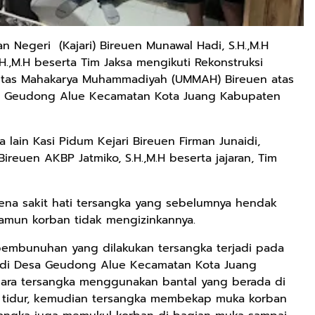
n Negeri (Kajari) Bireuen Munawal Hadi, S.H.,M.H
S.H.,M.H beserta Tim Jaksa mengikuti Rekonstruksi
itas Mahakarya Muhammadiyah (UMMAH) Bireuen atas
sa Geudong Alue Kecamatan Kota Juang Kabupaten
 lain Kasi Pidum Kejari Bireuen Firman Junaidi,
 Bireuen AKBP Jatmiko, S.H.,M.H beserta jajaran, Tim
ena sakit hati tersangka yang sebelumnya hendak
amun korban tidak mengizinkannya.
pembunuhan yang dilakukan tersangka terjadi pada
 di Desa Geudong Alue Kecamatan Kota Juang
cara tersangka menggunakan bantal yang berada di
 tidur, kemudian tersangka membekap muka korban