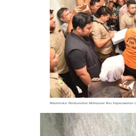
Rekontruksi Pembunuhan Mahasiswi Ilmu Keperawatan U