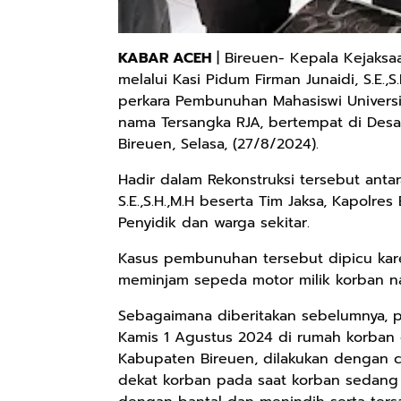
KABAR ACEH
| Bireuen- Kepala Kejaksaa
melalui Kasi Pidum Firman Junaidi, S.E.,
perkara Pembunuhan Mahasiswi Univers
nama Tersangka RJA, bertempat di De
Bireuen, Selasa, (27/8/2024).
Hadir dalam Rekonstruksi tersebut antara
S.E.,S.H.,M.H beserta Tim Jaksa, Kapolres
Penyidik dan warga sekitar.
Kasus pembunuhan tersebut dipicu kar
meminjam sepeda motor milik korban n
Sebagaimana diberitakan sebelumnya, 
Kamis 1 Agustus 2024 di rumah korban
Kabupaten Bireuen, dilakukan dengan 
dekat korban pada saat korban sedang