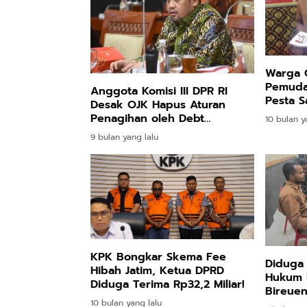
Warga 
Pemuda
Anggota Komisi III DPR RI
Pesta S
Desak OJK Hapus Aturan
Penagihan oleh Debt
10 bulan y
Collector
9 bulan yang lalu
KPK Bongkar Skema Fee
Diduga 
Hibah Jatim, Ketua DPRD
Hukum 
Diduga Terima Rp32,2 Miliar!
Bireuen
Anders
10 bulan yang lalu