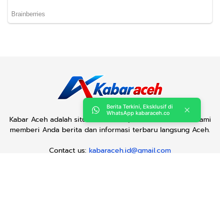
Berita Terkini, Eksklusif di
WhatsApp kabaraceh.co
Kabar Aceh adalah situs web Berita, dan hiburan Anda. Kami
memberi Anda berita dan informasi terbaru langsung Aceh.
Contact us:
kabaraceh.id@gmail.com
Redaksi
Siber
Iklan/Advertorial
Kode Etik
Sitemap
Karir
Copyright © 2019 -
2026, Kabar Aceh. All right reserved