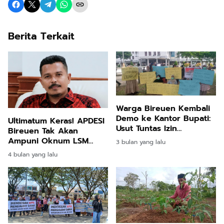
Berita Terkait
Warga Bireuen Kembali
Demo ke Kantor Bupati:
Ultimatum Keras! APDESI
Usut Tuntas Izin
Bireuen Tak Akan
Perkebunan Sawit
Ampuni Oknum LSM
3 bulan yang lalu
yang Tekan Keuchiek!
4 bulan yang lalu