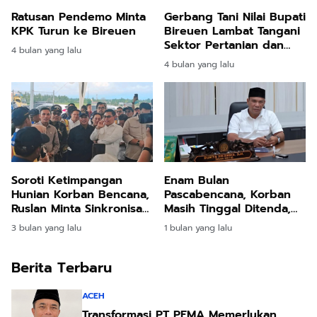
Ratusan Pendemo Minta
Gerbang Tani Nilai Bupati
KPK Turun ke Bireuen
Bireuen Lambat Tangani
Sektor Pertanian dan
4 bulan yang lalu
Perikanan
4 bulan yang lalu
Soroti Ketimpangan
Enam Bulan
Hunian Korban Bencana,
Pascabencana, Korban
Ruslan Minta Sinkronisasi
Masih Tinggal Ditenda,
Pusat dan Daerah
Surya Dharma
3 bulan yang lalu
1 bulan yang lalu
Pertanyakan Keseriusan
Bupati Bireuen
Berita Terbaru
ACEH
Transformasi PT PEMA Memerlukan