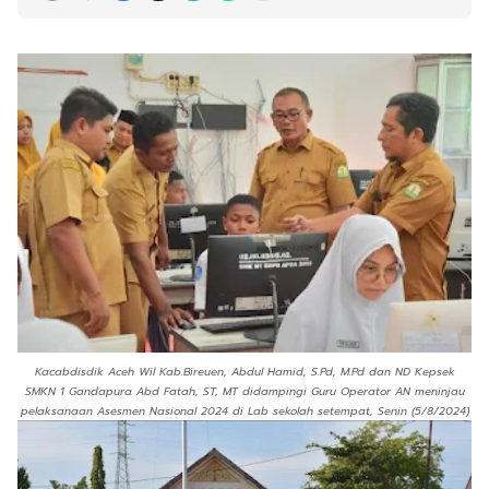
Kacabdisdik Aceh Wil Kab.Bireuen, Abdul Hamid, S.Pd, M.Pd dan ND Kepsek
SMKN 1 Gandapura Abd Fatah, ST, MT didampingi Guru Operator AN meninjau
pelaksanaan Asesmen Nasional 2024 di Lab sekolah setempat, Senin (5/8/2024)