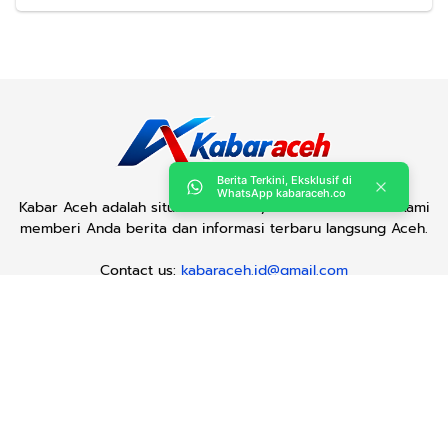
Berita Terkini, Eksklusif di
WhatsApp kabaraceh.co
Kabar Aceh adalah situs web Berita, dan hiburan Anda. Kami
memberi Anda berita dan informasi terbaru langsung Aceh.
Contact us:
kabaraceh.id@gmail.com
Redaksi
Siber
Iklan/Advertorial
Kode Etik
Sitemap
Karir
Copyright © 2019 -
2026, Kabar Aceh. All right reserved