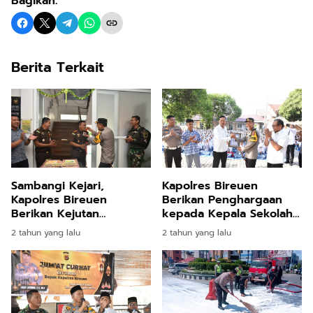
Bagikan:
Berita Terkait
Sambangi Kejari,
Kapolres Bireuen
Kapolres Bireuen
Berikan Penghargaan
Berikan Kejutan
kepada Kepala Sekolah
Peringatan Hari Bhakti
dan Siswa SMAN 1
2 tahun yang lalu
2 tahun yang lalu
Adhyaksa ke 64
Bireuen