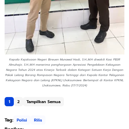
Kepala Kejaksaan Negeri Bireuen Munawal Hadi, S.H.,M.H diwakili Kasi PB3R
Almuhajir, S.H.,M.H menerima penghargaan Apresiasi Pengelolaan Kekayaan
Negara Tahun 2024 atas Kinerja Terbaik dalam Kategori Satuan Kerja Dengan
Pokok Lelang Barang Rampasan Negara Tertinggi dari Kepala Kantor Pelayanan
Kekayaan Negara dan Lelang (KPKNL) Lhoksumawe. Bertempat di Kantor KPKNL
Lhoksumawe, Rabu (17/7/2024)
1
2
Tampilkan Semua
Tag:
Polisi
Rilis