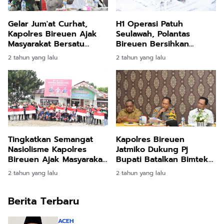
Gelar Jum'at Curhat,
H1 Operasi Patuh
Kapolres Bireuen Ajak
Seulawah, Polantas
Masyarakat Bersatu
Bireuen Bersihkan
Berantas Judi Online dan
Tumpahan Cat Dijalan
2 tahun yang lalu
2 tahun yang lalu
Narkoba
Tingkatkan Semangat
Kapolres Bireuen
Nasiolisme Kapolres
Jatmiko Dukung Pj
Bireuen Ajak Masyarakat
Bupati Batalkan Bimtek
Gelorakan Hari
Ketua TP PKK Gampong
2 tahun yang lalu
2 tahun yang lalu
Kemerdekaan RI ke 79
ke Jawa Barat
Berita Terbaru
ACEH