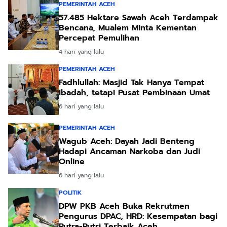
PEMERINTAH ACEH
57.485 Hektare Sawah Aceh Terdampak
Bencana, Mualem Minta Kementan
Percepat Pemulihan
4 hari yang lalu
PEMERINTAH ACEH
Fadhlullah: Masjid Tak Hanya Tempat
Ibadah, tetapi Pusat Pembinaan Umat
6 hari yang lalu
PEMERINTAH ACEH
Wagub Aceh: Dayah Jadi Benteng
Hadapi Ancaman Narkoba dan Judi
Online
6 hari yang lalu
POLITIK
DPW PKB Aceh Buka Rekrutmen
Pengurus DPAC, HRD: Kesempatan bagi
Putra-Putri Terbaik Aceh