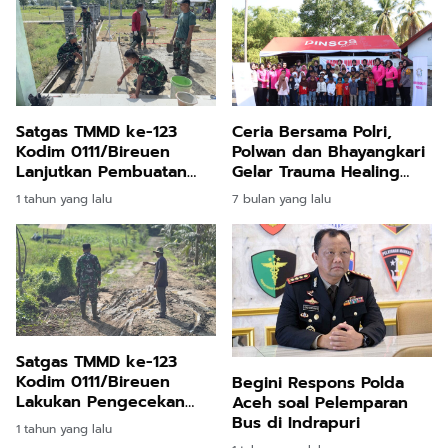
Satgas TMMD ke-123
Ceria Bersama Polri,
Kodim 0111/Bireuen
Polwan dan Bhayangkari
Lanjutkan Pembuatan
Gelar Trauma Healing
Sumur Bor di Desa Cot
Anak Terdampak Banjir
1 tahun yang lalu
7 bulan yang lalu
Ketapang
Satgas TMMD ke-123
Kodim 0111/Bireuen
Begini Respons Polda
Lakukan Pengecekan
Aceh soal Pelemparan
Jalan Usai Hujan Deras
Bus di Indrapuri
1 tahun yang lalu