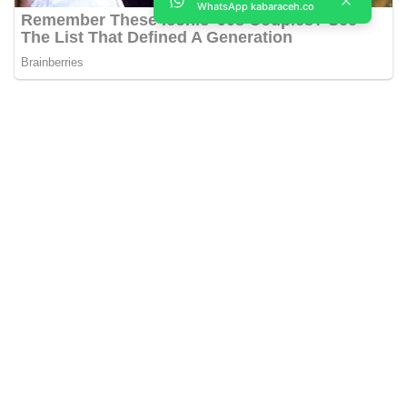
WhatsApp kabaraceh.co
Kabar Aceh adalah situs web Berita, dan hiburan Anda. Kami
memberi Anda berita dan informasi terbaru langsung Aceh.
Contact us:
kabaraceh.id@gmail.com
Redaksi
Siber
Iklan/Advertorial
Kode Etik
Sitemap
Karir
About Us