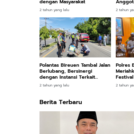
dengan Masyarakat
Anggota
Serent
2 tahun yang lalu
2 tahun ya
Polantas Bireuen Tambal Jalan
Polres 
Berlubang, Bersinergi
Meriah
dengan Instansi Terkait
Festiva
Cegah Laka Lantas
2 tahun yang lalu
2 tahun ya
Berita Terbaru