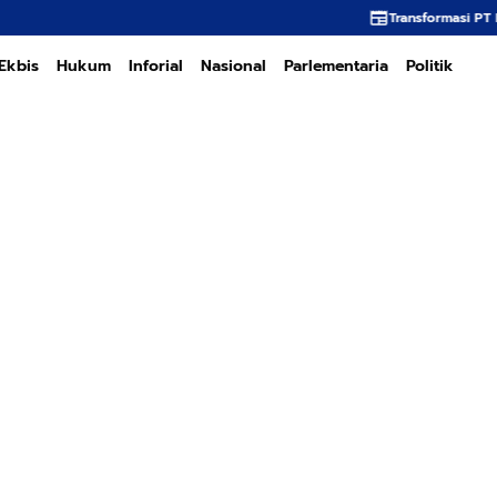
Transformasi PT PEMA Memerlukan Kepem
Ekbis
Hukum
Inforial
Nasional
Parlementaria
Politik