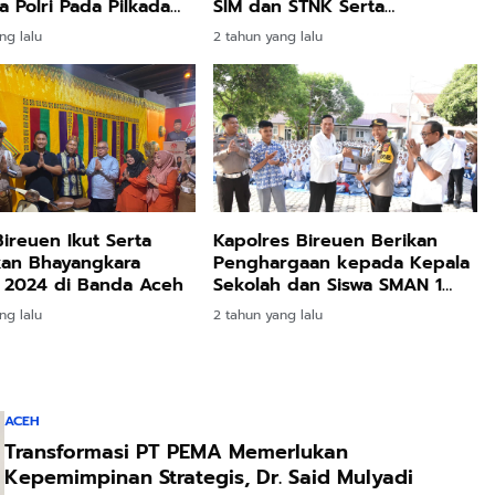
 Polri Pada Pilkada
SIM dan STNK Serta
ak 2024
Kelayakan Kenderaan
ng lalu
2 tahun yang lalu
Personil
Bireuen Ikut Serta
Kapolres Bireuen Berikan
kan Bhayangkara
Penghargaan kepada Kepala
l 2024 di Banda Aceh
Sekolah dan Siswa SMAN 1
Bireuen
ng lalu
2 tahun yang lalu
ACEH
Transformasi PT PEMA Memerlukan
Kepemimpinan Strategis, Dr. Said Mulyadi