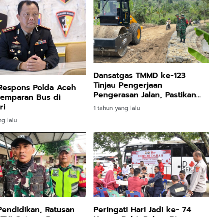
Dansatgas TMMD ke-123
Tinjau Pengerjaan
Respons Polda Aceh
Pengerasan Jalan, Pastikan
lemparan Bus di
Progres Berjalan Lancar
ri
1 tahun yang lalu
ng lalu
Pendidikan, Ratusan
Peringati Hari Jadi ke- 74