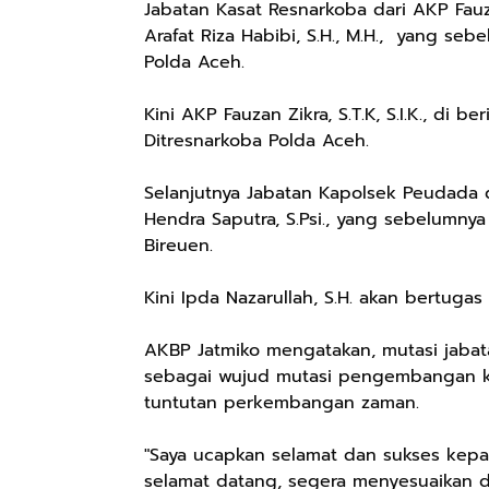
Jabatan Kasat Resnarkoba dari AKP Fauzan
Arafat Riza Habibi, S.H., M.H., yang se
Polda Aceh.
Kini AKP Fauzan Zikra, S.T.K, S.I.K., di b
Ditresnarkoba Polda Aceh.
Selanjutnya Jabatan Kapolsek Peudada d
Hendra Saputra, S.Psi., yang sebelumny
Bireuen.
Kini Ipda Nazarullah, S.H. akan bertug
AKBP Jatmiko mengatakan, mutasi jabata
sebagai wujud mutasi pengembangan ka
tuntutan perkembangan zaman.
"Saya ucapkan selamat dan sukses kepa
selamat datang, segera menyesuaikan d