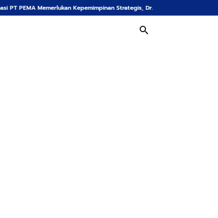
ukan Kepemimpinan Strategis, Dr. Said Mulyadi Dinilai Memenuhi Kriteria