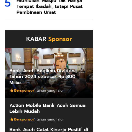
Fadhlullah: Masjid Tak Hanya
Tempat Ibadah, tetapi Pusat
Pembinaan Umat
KABAR
Sponsor
Bank Aceh Bagikan Dividen
Tahun 2024 sebesar Rp 300
Miliar
Bersponsor
1 tahun yang lalu
Action Mobile Bank Aceh Semua
Lebih Mudah
Bersponsor
1 tahun yang lalu
Bank Aceh Catat Kinerja Positif di