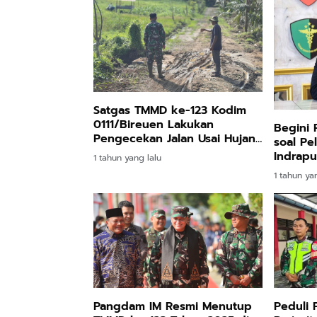
Satgas TMMD ke-123 Kodim
0111/Bireuen Lakukan
Begini 
Pengecekan Jalan Usai Hujan
soal Pe
Deras
Indrapu
1 tahun yang lalu
1 tahun ya
Peduli 
Pangdam IM Resmi Menutup