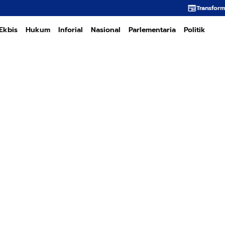
Transformasi PT PEMA Memerl
Ekbis
Hukum
Inforial
Nasional
Parlementaria
Politik