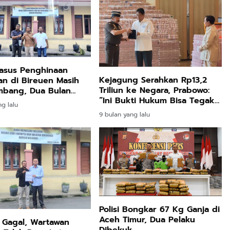
Kasus Penghinaan
Kejagung Serahkan Rp13,2
n di Bireuen Masih
Triliun ke Negara, Prabowo:
bang, Dua Bulan
“Ini Bukti Hukum Bisa Tegak
Ada Kepastian Hukum
ng lalu
dan Uang Rakyat Kembali
9 bulan yang lalu
Polisi Bongkar 67 Kg Ganja di
Aceh Timur, Dua Pelaku
 Gagal, Wartawan