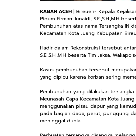
KABAR ACEH
| Bireuen- Kepala Kejaksaa
Pidum Firman Junaidi, S.E.,S.H.,M.H bese
Pembunuhan atas nama Tersangka IN d
Kecamatan Kota Juang Kabupaten Bireu
Hadir dalam Rekonstruksi tersebut antara
S.E.,S.H.,M.H beserta Tim Jaksa, Wakapo
Kasus pembunuhan tersebut merupaka
yang dipicu karena korban sering mema
Pembunuhan yang dilakukan tersangka t
Meunasah Capa Kecamatan Kota Juang K
menggunakan pisau dapur yang kemudi
pada bagian dada, perut, punggung da
meninggal dunia.
Perbuatan tersangka disangka melanggar