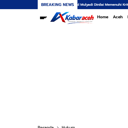
BREAKING NEWS
 Strategis, Dr. Said Mulyadi Dinilai Memenuhi Kriteria
57.485 Hektare S
Home
Aceh
Beranda
Hukum