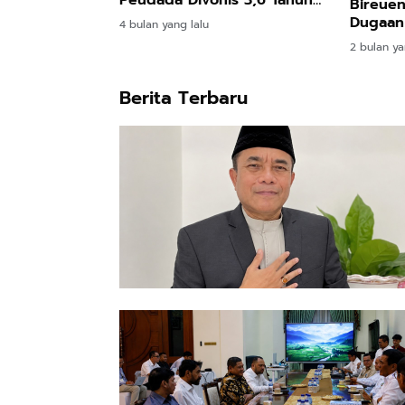
Peudada Divonis 3,6 Tahun
Bireuen
Penjara
Dugaan
4 bulan yang lalu
di Fac
2 bulan ya
Berita Terbaru