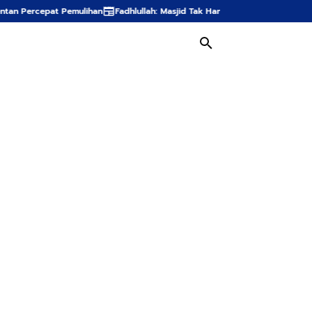
n
Fadhlullah: Masjid Tak Hanya Tempat Ibadah, tetapi Pusat Pembinaan U