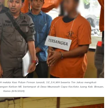
 melalui Kasi Pidum Firman Junaidi, S.E.,S.H.,M.H beserta Tim Jaksa mengikuti
engan Korban MS. bertempat di Desa Meunasah Capa Kec.Kota Juang Kab. Bireuen,
Kamis (6/6/2024).