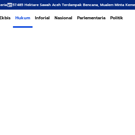
awah Aceh Terdampak Bencana, Mualem Minta Kementan Percepat Pemuliha
Ekbis
Hukum
Inforial
Nasional
Parlementaria
Politik