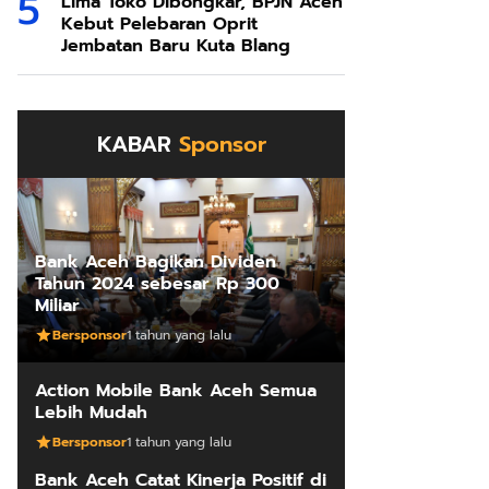
Lima Toko Dibongkar, BPJN Aceh
Kebut Pelebaran Oprit
Jembatan Baru Kuta Blang
KABAR
Sponsor
Bank Aceh Bagikan Dividen
Tahun 2024 sebesar Rp 300
Miliar
Bersponsor
1 tahun yang lalu
Action Mobile Bank Aceh Semua
Lebih Mudah
Bersponsor
1 tahun yang lalu
Bank Aceh Catat Kinerja Positif di