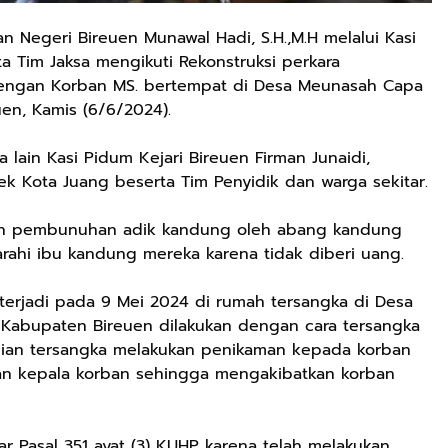
n Negeri Bireuen Munawal Hadi, S.H.,M.H melalui Kasi
rta Tim Jaksa mengikuti Rekonstruksi perkara
engan Korban MS. bertempat di Desa Meunasah Capa
en, Kamis (6/6/2024).
 lain Kasi Pidum Kejari Bireuen Firman Junaidi,
lsek Kota Juang beserta Tim Penyidik dan warga sekitar.
n pembunuhan adik kandung oleh abang kandung
rahi ibu kandung mereka karena tidak diberi uang.
erjadi pada 9 Mei 2024 di rumah tersangka di Desa
abupaten Bireuen dilakukan dengan cara tersangka
an tersangka melakukan penikaman kepada korban
n kepala korban sehingga mengakibatkan korban
 Pasal 351 ayat (3) KUHP karena telah melakukan