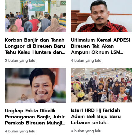
Dikukuhkan
Korban Banjir dan Tanah
Ultimatum Keras! APDESI
Longsor di Bireuen Baru
Bireuen Tak Akan
Tahu Kalau Huntara dan
Ampuni Oknum LSM
Huntap Hak Mereka
yang Tekan Keuchiek!
5 bulan yang lalu
4 bulan yang lalu
Isteri HRD Hj Faridah
Ungkap Fakta Dibalik
Adam Beli Baju Baru
Penanganan Banjir, Jubir
Lebaran untuk
Pemkab Bireuen Muhajir
Pengungsi Banjir di
Juli: Silahkan Uji melalui
4 bulan yang lalu
4 bulan yang lalu
Bireuen
Class Action