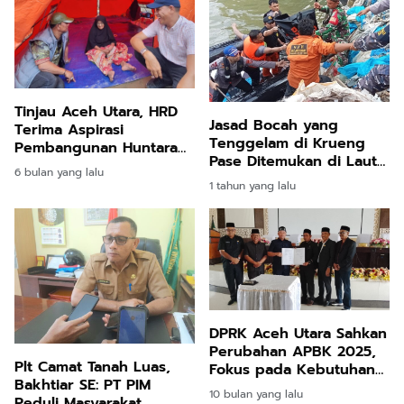
Tinjau Aceh Utara, HRD
Jasad Bocah yang
Terima Aspirasi
Tenggelam di Krueng
Pembangunan Huntara
Pase Ditemukan di Laut
dan Pembersihan
6 bulan yang lalu
Lhokseumawe
Lumpur di Sejumlah
1 tahun yang lalu
Infrastruktur Publik
DPRK Aceh Utara Sahkan
Perubahan APBK 2025,
Plt Camat Tanah Luas,
Fokus pada Kebutuhan
Bakhtiar SE: PT PIM
Publik dan Stabilitas
10 bulan yang lalu
Peduli Masyarakat