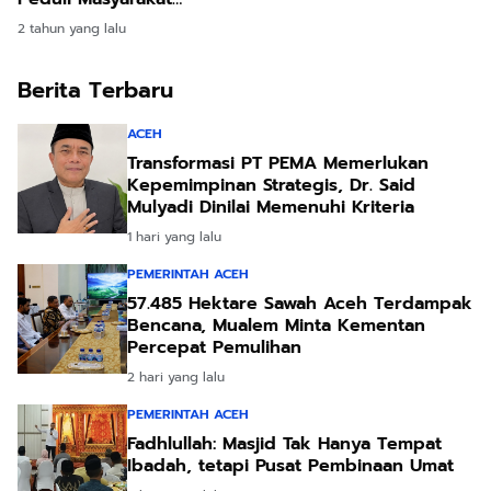
Pembangunan
Terdampak Bencana
2 tahun yang lalu
Berita Terbaru
ACEH
Transformasi PT PEMA Memerlukan
Kepemimpinan Strategis, Dr. Said
Mulyadi Dinilai Memenuhi Kriteria
1 hari yang lalu
PEMERINTAH ACEH
57.485 Hektare Sawah Aceh Terdampak
Bencana, Mualem Minta Kementan
Percepat Pemulihan
2 hari yang lalu
PEMERINTAH ACEH
Fadhlullah: Masjid Tak Hanya Tempat
Ibadah, tetapi Pusat Pembinaan Umat