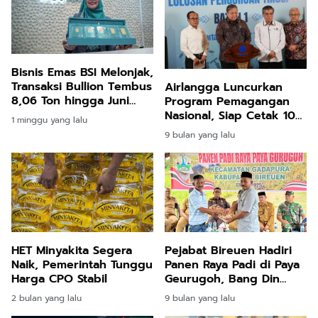
Bisnis Emas BSI Melonjak,
Transaksi Bullion Tembus
Airlangga Luncurkan
8,06 Ton hingga Juni
Program Pemagangan
2026
Nasional, Siap Cetak 100
1 minggu yang lalu
Ribu Lulusan Siap Kerja
9 bulan yang lalu
Tahun Ini
HET Minyakita Segera
Pejabat Bireuen Hadiri
Naik, Pemerintah Tunggu
Panen Raya Padi di Paya
Harga CPO Stabil
Geurugoh, Bang Din
Dapat Penghargaan Atas
2 bulan yang lalu
9 bulan yang lalu
Inovasi Pompanisasi