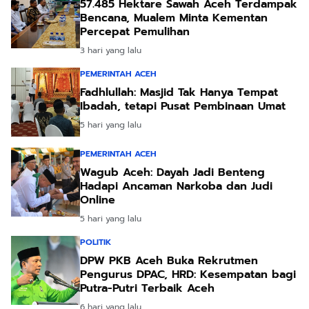
57.485 Hektare Sawah Aceh Terdampak
Bencana, Mualem Minta Kementan
Percepat Pemulihan
3 hari yang lalu
PEMERINTAH ACEH
Fadhlullah: Masjid Tak Hanya Tempat
Ibadah, tetapi Pusat Pembinaan Umat
5 hari yang lalu
PEMERINTAH ACEH
Wagub Aceh: Dayah Jadi Benteng
Hadapi Ancaman Narkoba dan Judi
Online
5 hari yang lalu
POLITIK
DPW PKB Aceh Buka Rekrutmen
Pengurus DPAC, HRD: Kesempatan bagi
Putra-Putri Terbaik Aceh
6 hari yang lalu