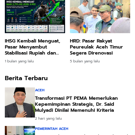
IHSG Kembali Menguat,
HRD: Pasar Rakyat
Pasar Menyambut
Peureulak Aceh Timur
Stabilisasi Rupiah dan
Segera Direnovasi
Harapan Arus Modal
1 bulan yang lalu
5 bulan yang lalu
Asing
Berita Terbaru
ACEH
Transformasi PT PEMA Memerlukan
Kepemimpinan Strategis, Dr. Said
Mulyadi Dinilai Memenuhi Kriteria
2 hari yang lalu
PEMERINTAH ACEH