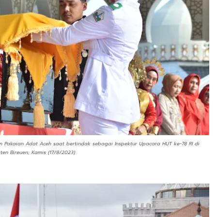
an Pakaian Adat Aceh saat bertindak sebagai Inspektur Upacara HUT ke-78 RI di
en Bireuen, Kamis (17/8/2023)