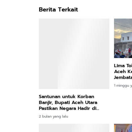
Berita Terkait
Santunan untuk Korban
Lima To
Banjir, Bupati Aceh Utara
Aceh Ke
Pastikan Negara Hadir di
Jembata
Tengah Duka
2 bulan yang lalu
1 minggu y