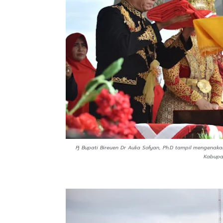
Pj Bupati Bireuen Dr Aulia Sofyan, Ph.D tampil mengenak
Kabupat