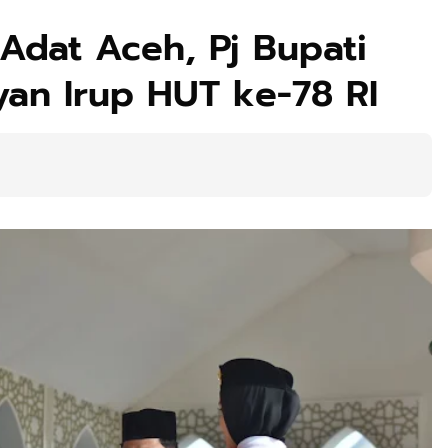
Adat Aceh, Pj Bupati
yan Irup HUT ke-78 RI