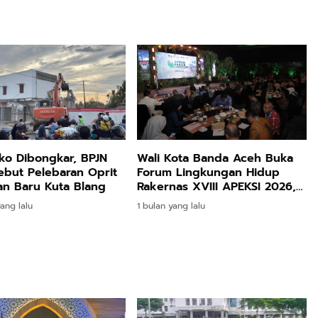
ko Dibongkar, BPJN
Wali Kota Banda Aceh Buka
but Pelebaran Oprit
Forum Lingkungan Hidup
n Baru Kuta Blang
Rakernas XVIII APEKSI 2026,
Bahas Aksi Nyata Hadapi
ang lalu
1 bulan yang lalu
Perubahan Iklim
Warga Bireuen Kembali