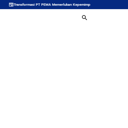
i PT PEMA Memerlukan Kepemimpinan Strategis, Dr. Said Mulyadi Dinilai Meme