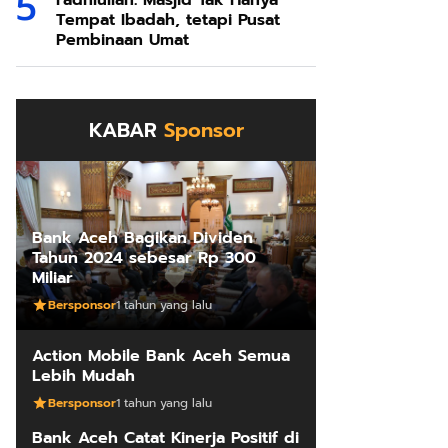
Fadhlullah: Masjid Tak Hanya
Tempat Ibadah, tetapi Pusat
Pembinaan Umat
KABAR
Sponsor
Bank Aceh Bagikan Dividen
Tahun 2024 sebesar Rp 300
Miliar
Bersponsor
1 tahun yang lalu
Action Mobile Bank Aceh Semua
Lebih Mudah
Bersponsor
1 tahun yang lalu
Bank Aceh Catat Kinerja Positif di