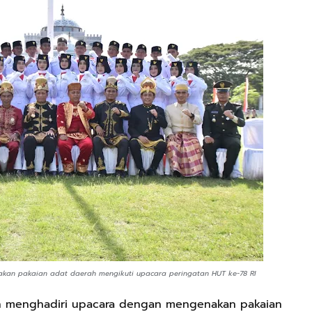
akan pakaian adat daerah mengikuti upacara peringatan HUT ke-78 RI
en menghadiri upacara dengan mengenakan pakaian