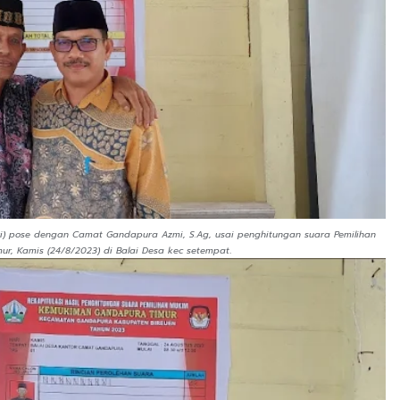
ri) pose dengan Camat Gandapura Azmi, S.Ag, usai penghitungan suara Pemilihan
.
r, Kamis (24/8/2023) di Balai Desa kec setempat