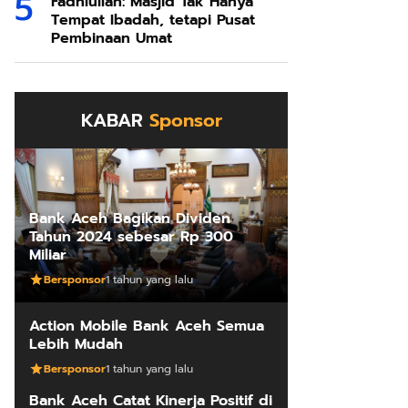
Fadhlullah: Masjid Tak Hanya
Tempat Ibadah, tetapi Pusat
Pembinaan Umat
KABAR
Sponsor
Bank Aceh Bagikan Dividen
Tahun 2024 sebesar Rp 300
Miliar
Bersponsor
1 tahun yang lalu
Action Mobile Bank Aceh Semua
Lebih Mudah
Bersponsor
1 tahun yang lalu
Bank Aceh Catat Kinerja Positif di