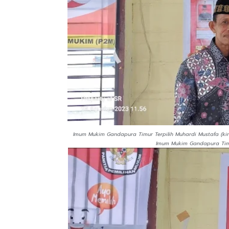
Imum Mukim Gandapura Timur Terpilih Muhardi Mustafa (ki
Imum Mukim Gandapura Timu