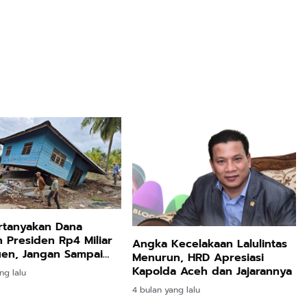
rtanyakan Dana
 Presiden Rp4 Miliar
Angka Kecelakaan Lalulintas
uen, Jangan Sampai
Menurun, HRD Apresiasi
hgunakan
Kapolda Aceh dan Jajarannya
ng lalu
4 bulan yang lalu