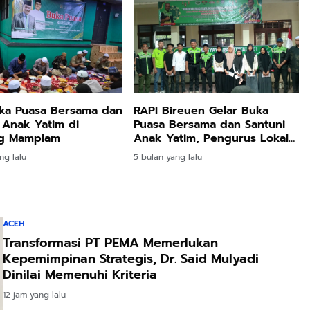
ka Puasa Bersama dan
RAPI Bireuen Gelar Buka
 Anak Yatim di
Puasa Bersama dan Santuni
ng Mamplam
Anak Yatim, Pengurus Lokal
Jeunieb–Pandrah Dikukuhkan
ng lalu
5 bulan yang lalu
ACEH
Transformasi PT PEMA Memerlukan
Kepemimpinan Strategis, Dr. Said Mulyadi
Dinilai Memenuhi Kriteria
12 jam yang lalu