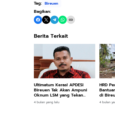
Tag:
Bireuen
Bagikan:
Berita Terkait
Ultimatum Keras! APDESI
HRD Pe
Bireuen Tak Akan Ampuni
Bantuan
Oknum LSM yang Tekan
di Bire
Keuchiek!
Disala
4 bulan yang lalu
4 bulan ya