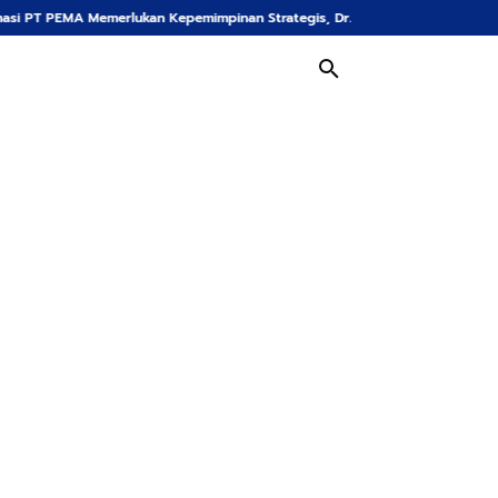
ukan Kepemimpinan Strategis, Dr. Said Mulyadi Dinilai Memenuhi Kriteria