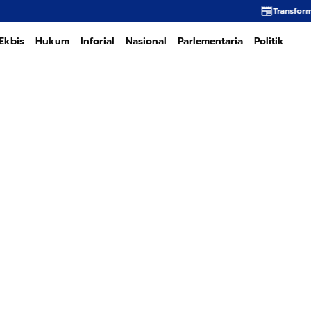
Transformasi PT PEMA Memerl
Ekbis
Hukum
Inforial
Nasional
Parlementaria
Politik