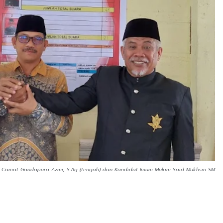
), Camat Gandapura Azmi, S.Ag (tengah) dan Kandidat Imum Mukim Said Mukhsin SM