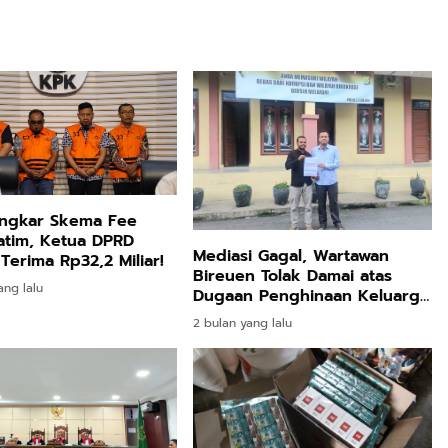
ngkar Skema Fee
atim, Ketua DPRD
Mediasi Gagal, Wartawan
Terima Rp32,2 Miliar!
Bireuen Tolak Damai atas
ang lalu
Dugaan Penghinaan Keluarga
di Facebook
2 bulan yang lalu