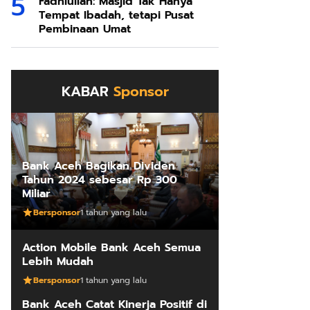
Fadhlullah: Masjid Tak Hanya
Tempat Ibadah, tetapi Pusat
Pembinaan Umat
KABAR
Sponsor
Bank Aceh Bagikan Dividen
Tahun 2024 sebesar Rp 300
Miliar
Bersponsor
1 tahun yang lalu
Action Mobile Bank Aceh Semua
Lebih Mudah
Bersponsor
1 tahun yang lalu
Bank Aceh Catat Kinerja Positif di