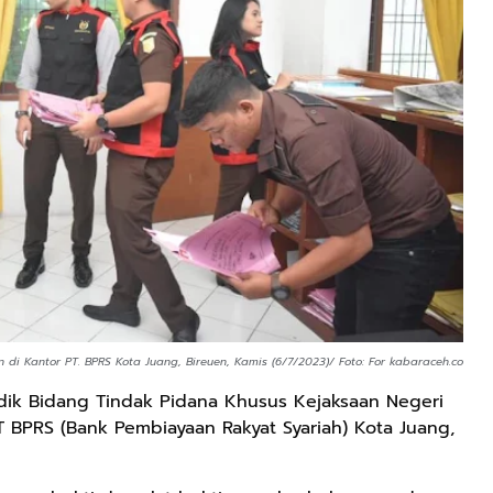
di Kantor PT. BPRS Kota Juang, Bireuen, Kamis (6/7/2023)/ Foto: For kabaraceh.co
idik Bidang Tindak Pidana Khusus Kejaksaan Negeri
T BPRS (Bank Pembiayaan Rakyat Syariah) Kota Juang,