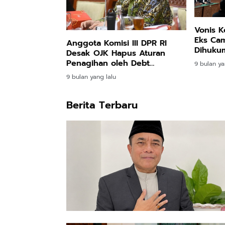
Vonis K
Eks Ca
Anggota Komisi III DPR RI
Dihukum
Desak OJK Hapus Aturan
Penjara
Penagihan oleh Debt
9 bulan ya
Collector
9 bulan yang lalu
Berita Terbaru