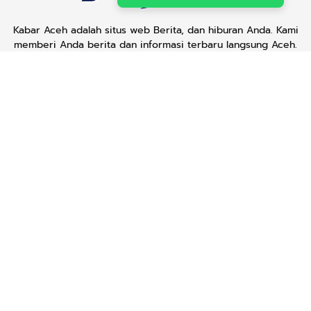
Kabar Aceh adalah situs web Berita, dan hiburan Anda. Kami
memberi Anda berita dan informasi terbaru langsung Aceh.
Contact us:
kabaraceh.id@gmail.com
Redaksi
Siber
Iklan/Advertorial
Kode Etik
Sitemap
Karir
About Us
Copyright © 2019 -
2026, Kabar Aceh. All right reserved