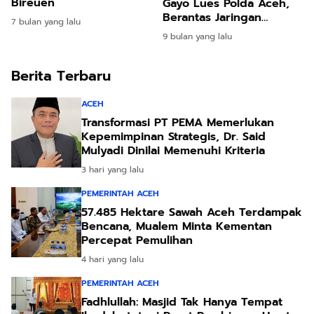
Bireuen
Gayo Lues Polda Aceh,
Berantas Jaringan
7 bulan yang lalu
Narkoba Jaringan
9 bulan yang lalu
Internasional
Berita Terbaru
ACEH
Transformasi PT PEMA Memerlukan
Kepemimpinan Strategis, Dr. Said
Mulyadi Dinilai Memenuhi Kriteria
3 hari yang lalu
PEMERINTAH ACEH
57.485 Hektare Sawah Aceh Terdampak
Bencana, Mualem Minta Kementan
Percepat Pemulihan
4 hari yang lalu
PEMERINTAH ACEH
Fadhlullah: Masjid Tak Hanya Tempat