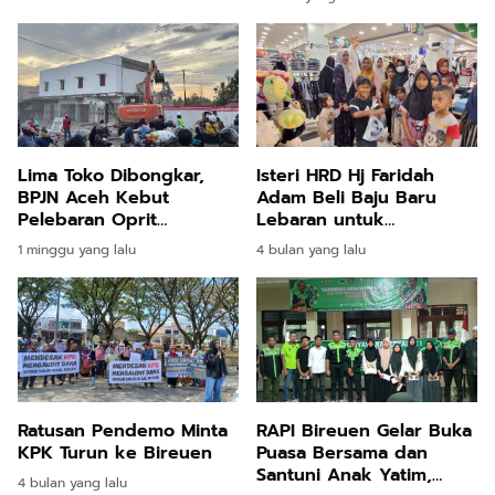
Pertanyakan Keseriusan
Bupati Bireuen
Isteri HRD Hj Faridah
Lima Toko Dibongkar,
Adam Beli Baju Baru
BPJN Aceh Kebut
Lebaran untuk
Pelebaran Oprit
Pengungsi Banjir di
Jembatan Baru Kuta
4 bulan yang lalu
1 minggu yang lalu
Bireuen
Blang
Ratusan Pendemo Minta
RAPI Bireuen Gelar Buka
KPK Turun ke Bireuen
Puasa Bersama dan
Santuni Anak Yatim,
4 bulan yang lalu