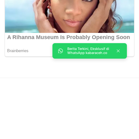
Berita Terkini, Eksklusif di
WhatsApp kabaraceh.co
Kabar Aceh adalah situs web Berita, dan hiburan Anda. Kami
memberi Anda berita dan informasi terbaru langsung Aceh.
Contact us:
kabaraceh.id@gmail.com