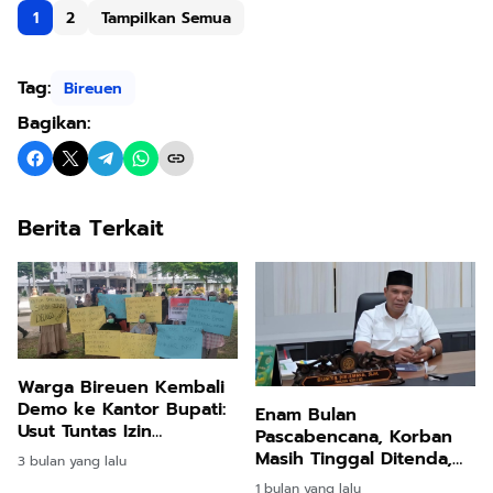
1
2
Tampilkan Semua
Tag:
Bireuen
Bagikan:
Berita Terkait
Warga Bireuen Kembali
Demo ke Kantor Bupati:
Enam Bulan
Usut Tuntas Izin
Pascabencana, Korban
Perkebunan Sawit
Masih Tinggal Ditenda,
3 bulan yang lalu
Surya Dharma
1 bulan yang lalu