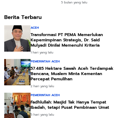
Pengurus Lokal
5 bulan yang lalu
Jeunieb–Pandrah
Dikukuhkan
Berita Terbaru
ACEH
Transformasi PT PEMA Memerlukan
Kepemimpinan Strategis, Dr. Said
Mulyadi Dinilai Memenuhi Kriteria
1 hari yang lalu
PEMERINTAH ACEH
57.485 Hektare Sawah Aceh Terdampak
Bencana, Mualem Minta Kementan
Percepat Pemulihan
2 hari yang lalu
PEMERINTAH ACEH
Fadhlullah: Masjid Tak Hanya Tempat
Ibadah, tetapi Pusat Pembinaan Umat
5 hari yang lalu