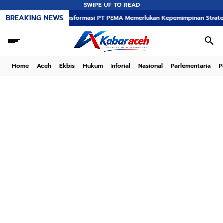
SWIPE UP TO READ
BREAKING NEWS
Transformasi PT PEMA Memerlukan Kepemimpinan Strategis, Dr. Said 
Home
Aceh
Ekbis
Hukum
Inforial
Nasional
Parlementaria
P