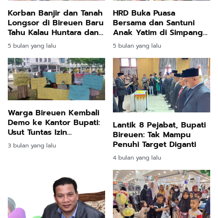
Korban Banjir dan Tanah
HRD Buka Puasa
Longsor di Bireuen Baru
Bersama dan Santuni
Tahu Kalau Huntara dan
Anak Yatim di Simpang
Huntap Hak Mereka
Mamplam
5 bulan yang lalu
5 bulan yang lalu
Warga Bireuen Kembali
Demo ke Kantor Bupati:
Lantik 8 Pejabat, Bupati
Usut Tuntas Izin
Bireuen: Tak Mampu
Perkebunan Sawit
Penuhi Target Diganti
3 bulan yang lalu
4 bulan yang lalu