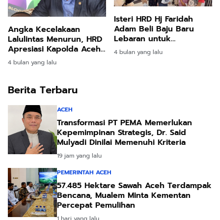
Isteri HRD Hj Faridah
Adam Beli Baju Baru
Angka Kecelakaan
Lebaran untuk
Lalulintas Menurun, HRD
Pengungsi Banjir di
Apresiasi Kapolda Aceh
4 bulan yang lalu
Bireuen
dan Jajarannya
4 bulan yang lalu
Berita Terbaru
ACEH
Transformasi PT PEMA Memerlukan
Kepemimpinan Strategis, Dr. Said
Mulyadi Dinilai Memenuhi Kriteria
19 jam yang lalu
PEMERINTAH ACEH
57.485 Hektare Sawah Aceh Terdampak
Bencana, Mualem Minta Kementan
Percepat Pemulihan
1 hari yang lalu