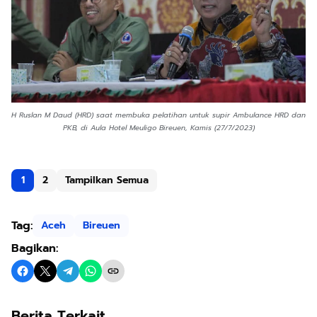
H Ruslan M Daud (HRD) saat membuka pelatihan untuk supir Ambulance HRD dan
PKB, di Aula Hotel Meuligo Bireuen, Kamis (27/7/2023)
1
2
Tampilkan Semua
Tag:
Aceh
Bireuen
Bagikan:
Berita Terkait