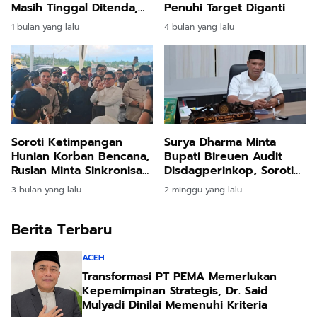
Masih Tinggal Ditenda,
Penuhi Target Diganti
Surya Dharma
1 bulan yang lalu
4 bulan yang lalu
Pertanyakan Keseriusan
Bupati Bireuen
Soroti Ketimpangan
Surya Dharma Minta
Hunian Korban Bencana,
Bupati Bireuen Audit
Ruslan Minta Sinkronisasi
Disdagperinkop, Soroti
Pusat dan Daerah
Integritas PAD
3 bulan yang lalu
2 minggu yang lalu
Berita Terbaru
ACEH
Transformasi PT PEMA Memerlukan
Kepemimpinan Strategis, Dr. Said
Mulyadi Dinilai Memenuhi Kriteria