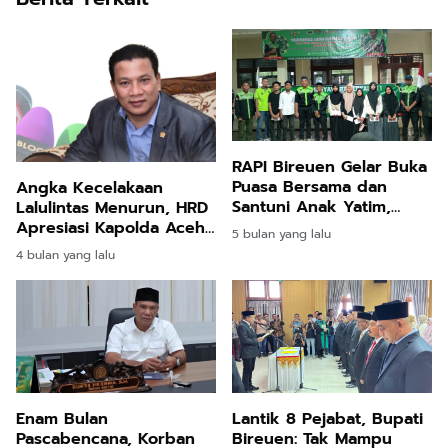
RAPI Bireuen Gelar Buka
Puasa Bersama dan
Angka Kecelakaan
Santuni Anak Yatim,
Lalulintas Menurun, HRD
Pengurus Lokal
Apresiasi Kapolda Aceh
5 bulan yang lalu
Jeunieb–Pandrah
dan Jajarannya
4 bulan yang lalu
Dikukuhkan
Enam Bulan
Lantik 8 Pejabat, Bupati
Pascabencana, Korban
Bireuen: Tak Mampu