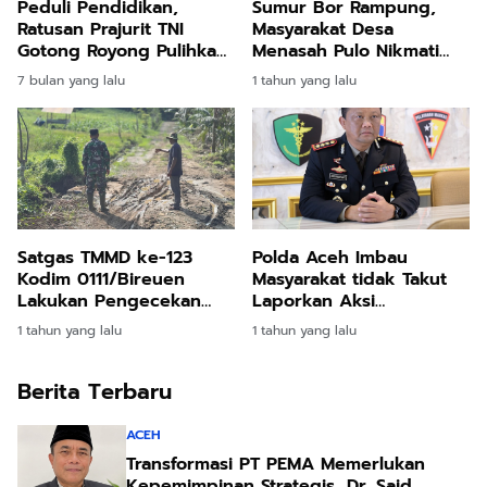
Peduli Pendidikan,
Sumur Bor Rampung,
Ratusan Prajurit TNI
Masyarakat Desa
Gotong Royong Pulihkan
Menasah Pulo Nikmati
Sekolah di Bireuen
Air Bersih
7 bulan yang lalu
1 tahun yang lalu
Satgas TMMD ke-123
Polda Aceh Imbau
Kodim 0111/Bireuen
Masyarakat tidak Takut
Lakukan Pengecekan
Laporkan Aksi
Jalan Usai Hujan Deras
Premanisme
1 tahun yang lalu
1 tahun yang lalu
Berita Terbaru
ACEH
Transformasi PT PEMA Memerlukan
Kepemimpinan Strategis, Dr. Said