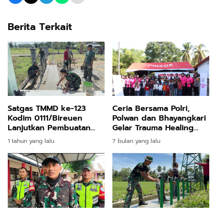
Berita Terkait
Satgas TMMD ke-123
Ceria Bersama Polri,
Kodim 0111/Bireuen
Polwan dan Bhayangkari
Lanjutkan Pembuatan
Gelar Trauma Healing
Sumur Bor di Desa Cot
Anak Terdampak Banjir
1 tahun yang lalu
7 bulan yang lalu
Ketapang