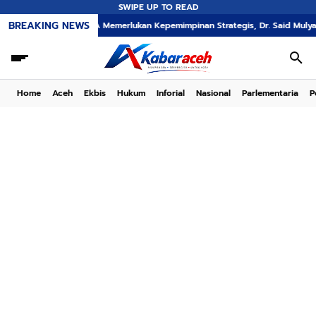
SWIPE UP TO READ
BREAKING NEWS
i PT PEMA Memerlukan Kepemimpinan Strategis, Dr. Said Mulyadi Dinilai Meme
Home
Aceh
Ekbis
Hukum
Inforial
Nasional
Parlementaria
P