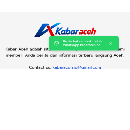
Berita Terkini, Eksklusif di
WhatsApp kabaraceh.co
Kabar Aceh adalah situs web Berita, dan hiburan Anda. Kami
memberi Anda berita dan informasi terbaru langsung Aceh.
Contact us:
kabaraceh.id@gmail.com
Redaksi
Siber
Iklan/Advertorial
Kode Etik
Sitemap
Karir
Copyright © 2019 -
2026, Kabar Aceh. All right reserved