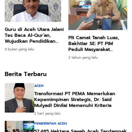
Guru di Aceh Utara Jalani
Tes Baca Al-Qur’an,
Plt Camat Tanah Luas,
Wujudkan Pendidikan
Bakhtiar SE: PT PIM
Bernilai Islami
Peduli Masyarakat
9 bulan yang lalu
Terdampak Bencana
2 tahun yang lalu
Berita Terbaru
ACEH
Transformasi PT PEMA Memerlukan
Kepemimpinan Strategis, Dr. Said
Mulyadi Dinilai Memenuhi Kriteria
2 hari yang lalu
PEMERINTAH ACEH
57.485 Hektare Sawah Aceh Terdampak