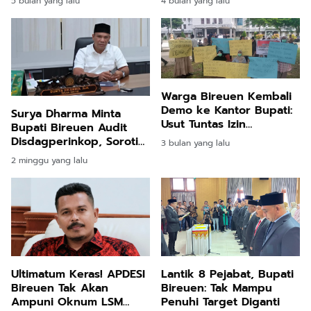
5 bulan yang lalu
4 bulan yang lalu
Jeunieb–Pandrah
Dikukuhkan
Warga Bireuen Kembali
Demo ke Kantor Bupati:
Surya Dharma Minta
Usut Tuntas Izin
Bupati Bireuen Audit
Perkebunan Sawit
Disdagperinkop, Soroti
3 bulan yang lalu
Integritas PAD
2 minggu yang lalu
Ultimatum Keras! APDESI
Lantik 8 Pejabat, Bupati
Bireuen Tak Akan
Bireuen: Tak Mampu
Ampuni Oknum LSM
Penuhi Target Diganti