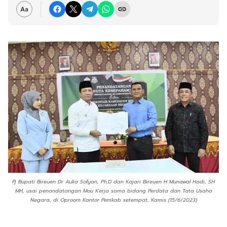
Pj Bupati Bireuen Dr Aulia Sofyan, Ph.D dan Kajari Bireuen H Munawal Hadi, SH
MH, usai penandatangan Mou Kerja sama bidang Perdata dan Tata Usaha
Negara, di Oproom Kantor Pemkab setempat, Kamis (15/6/2023)