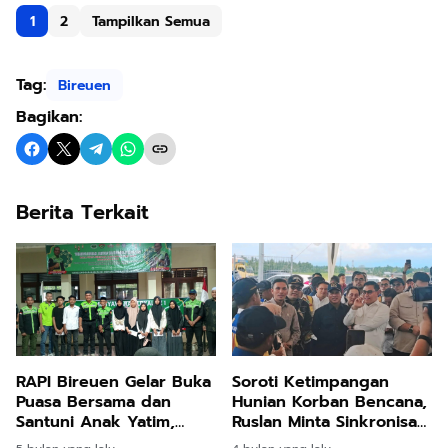
1
2
Tampilkan Semua
Tag:
Bireuen
Bagikan:
Berita Terkait
RAPI Bireuen Gelar Buka
Soroti Ketimpangan
Puasa Bersama dan
Hunian Korban Bencana,
Santuni Anak Yatim,
Ruslan Minta Sinkronisasi
Pengurus Lokal
Pusat dan Daerah