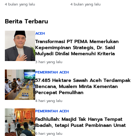
yang Tekan Keuchiek!
4 bulan yang lalu
4 bulan yang lalu
Berita Terbaru
ACEH
Transformasi PT PEMA Memerlukan
Kepemimpinan Strategis, Dr. Said
Mulyadi Dinilai Memenuhi Kriteria
3 hari yang lalu
PEMERINTAH ACEH
57.485 Hektare Sawah Aceh Terdampak
Bencana, Mualem Minta Kementan
Percepat Pemulihan
4 hari yang lalu
PEMERINTAH ACEH
Fadhlullah: Masjid Tak Hanya Tempat
Ibadah, tetapi Pusat Pembinaan Umat
6 hari yang lalu