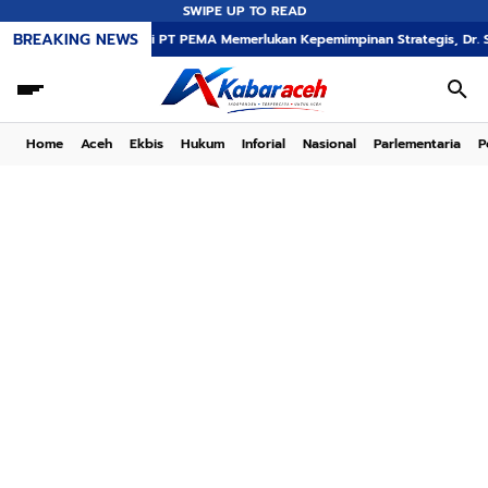
SWIPE UP TO READ
BREAKING NEWS
Transformasi PT PEMA Memerlukan Kepemimpinan Strategis, Dr. Said Mulyad
Home
Aceh
Ekbis
Hukum
Inforial
Nasional
Parlementaria
P