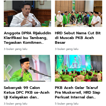
Anggota DPRA Rijaluddin
HRD Sebut Nama Cut Bit
Klarifikasi Isu Tambang,
di Muscab PKB Aceh
Tegaskan Komitmen
Besar
pada Program JKA
3 bulan yang lalu
3 bulan yang lalu
Sebanyak 99 Calon
PKB Aceh Gelar Ta’aruf
Ketua DPC PKB se-Aceh
Pra Muskerwil, HRD Siap
Uji Kelayakan dan
Perkuat Internal dan
Kepatutan
Bangun Kantor Baru
3 bulan yang lalu
5 bulan yang lalu