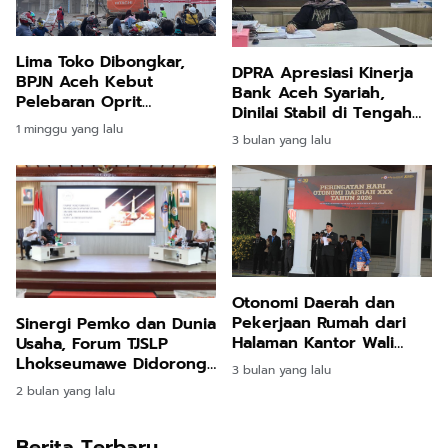
Lima Toko Dibongkar,
DPRA Apresiasi Kinerja
BPJN Aceh Kebut
Bank Aceh Syariah,
Pelebaran Oprit
Dinilai Stabil di Tengah
Jembatan Baru Kuta
1 minggu yang lalu
Pemulihan Pascabencana
Blang
3 bulan yang lalu
Otonomi Daerah dan
Pekerjaan Rumah dari
Sinergi Pemko dan Dunia
Halaman Kantor Wali
Usaha, Forum TJSLP
Kota
Lhokseumawe Didorong
3 bulan yang lalu
Lebih Tepat Sasaran
2 bulan yang lalu
Berita Terbaru