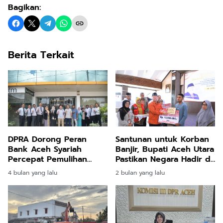
Bagikan:
Berita Terkait
DPRA Dorong Peran
Santunan untuk Korban
Bank Aceh Syariah
Banjir, Bupati Aceh Utara
Percepat Pemulihan
Pastikan Negara Hadir di
Ekonomi Aceh Timur
Tengah Duka
4 bulan yang lalu
2 bulan yang lalu