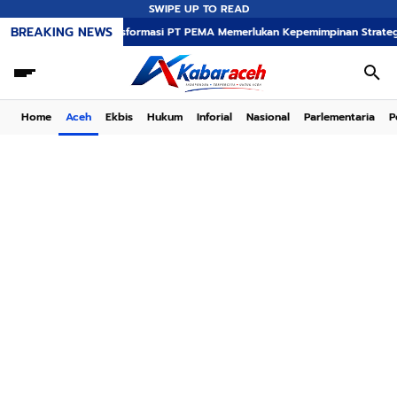
SWIPE UP TO READ
BREAKING NEWS
Transformasi PT PEMA Memerlukan Kepemimpinan Strategis, Dr. Said Mul
Home
Aceh
Ekbis
Hukum
Inforial
Nasional
Parlementaria
P