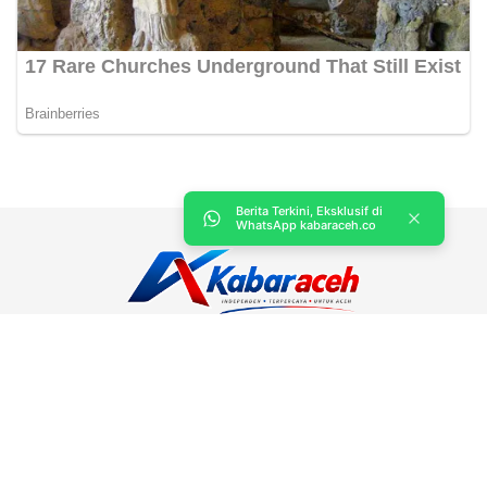
Berita Terkini, Eksklusif di
WhatsApp kabaraceh.co
Kabar Aceh adalah situs web Berita, dan hiburan Anda. Kami
memberi Anda berita dan informasi terbaru langsung Aceh.
Contact us:
kabaraceh.id@gmail.com