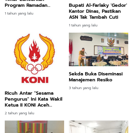
Program Ramadan
Bupati Al-Farlaky 'Gedor'
ALARAM-KE 1
Kantor Dinas, Pastikan
1 tahun yang lalu
ASN Tak Tambah Cuti
1 tahun yang lalu
Sekda Buka Diseminasi
Manajemen Resiko
3 tahun yang lalu
Ricuh Antar "Sesama
Pengurus" Ini Kata Wakil
Ketua II KONI Aceh
Timur.
2 tahun yang lalu