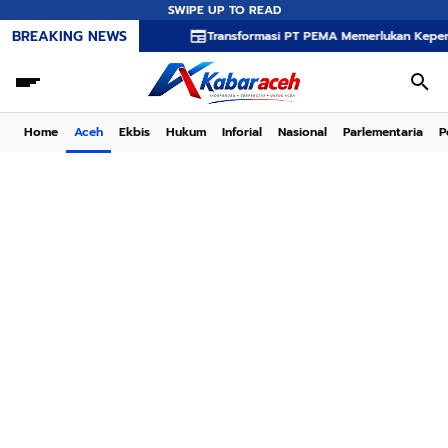
SWIPE UP TO READ
BREAKING NEWS
Transformasi PT PEMA Memerlukan Kepemimpinan Stra
Home
Aceh
Ekbis
Hukum
Inforial
Nasional
Parlementaria
P