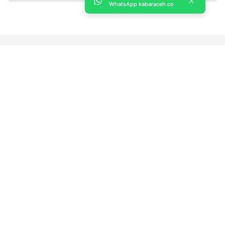
WhatsApp kabaraceh.co
Kabar Aceh adalah situs web Berita, dan hiburan Anda. Kami
memberi Anda berita dan informasi terbaru langsung Aceh.
Contact us:
kabaraceh.id@gmail.com
Redaksi
Siber
Iklan/Advertorial
Kode Etik
Sitemap
Karir
About Us
Copyright © 2019 -
2026, Kabar Aceh. All right reserved