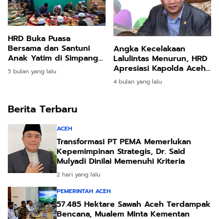
HRD Buka Puasa
Bersama dan Santuni
Angka Kecelakaan
Anak Yatim di Simpang
Lalulintas Menurun, HRD
Mamplam
Apresiasi Kapolda Aceh
5 bulan yang lalu
dan Jajarannya
4 bulan yang lalu
Berita Terbaru
ACEH
Transformasi PT PEMA Memerlukan
Kepemimpinan Strategis, Dr. Said
Mulyadi Dinilai Memenuhi Kriteria
2 hari yang lalu
PEMERINTAH ACEH
57.485 Hektare Sawah Aceh Terdampak
Bencana, Mualem Minta Kementan