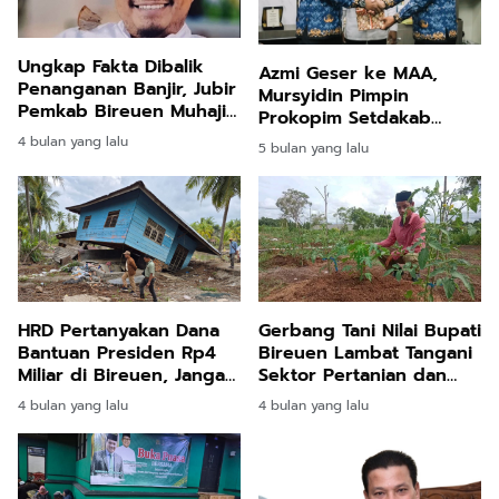
Ungkap Fakta Dibalik
Azmi Geser ke MAA,
Penanganan Banjir, Jubir
Mursyidin Pimpin
Pemkab Bireuen Muhajir
Prokopim Setdakab
Juli: Silahkan Uji melalui
Bireuen
4 bulan yang lalu
5 bulan yang lalu
Class Action
HRD Pertanyakan Dana
Gerbang Tani Nilai Bupati
Bantuan Presiden Rp4
Bireuen Lambat Tangani
Miliar di Bireuen, Jangan
Sektor Pertanian dan
Sampai Disalahgunakan
Perikanan
4 bulan yang lalu
4 bulan yang lalu