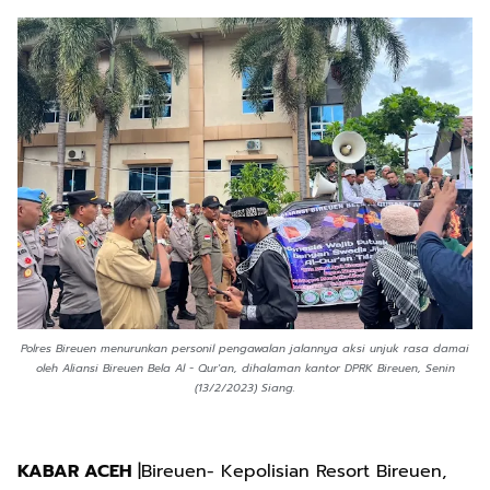
Polres Bireuen menurunkan personil pengawalan jalannya aksi unjuk rasa damai
oleh Aliansi Bireuen Bela Al - Qur'an, dihalaman kantor DPRK Bireuen, Senin
(13/2/2023) Siang.
KABAR ACEH
|Bireuen- Kepolisian Resort Bireuen,