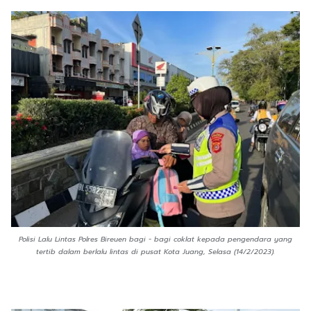
Polisi Lalu Lintas Polres Bireuen bagi - bagi coklat kepada pengendara yang
tertib dalam berlalu lintas di pusat Kota Juang, Selasa (14/2/2023).