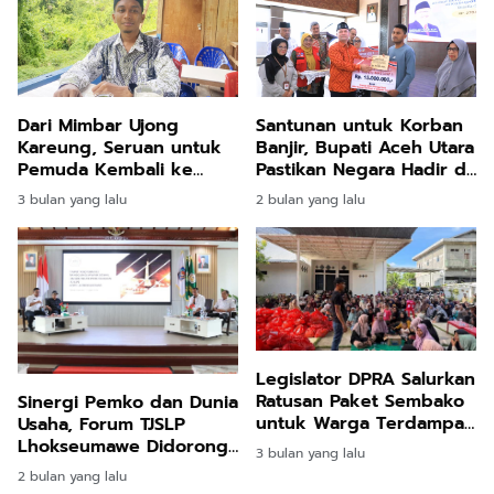
Dari Mimbar Ujong
Santunan untuk Korban
Kareung, Seruan untuk
Banjir, Bupati Aceh Utara
Pemuda Kembali ke
Pastikan Negara Hadir di
Masjid
Tengah Duka
3 bulan yang lalu
2 bulan yang lalu
Legislator DPRA Salurkan
Ratusan Paket Sembako
Sinergi Pemko dan Dunia
untuk Warga Terdampak
Usaha, Forum TJSLP
Banjir di Bireuen
Lhokseumawe Didorong
3 bulan yang lalu
Lebih Tepat Sasaran
2 bulan yang lalu