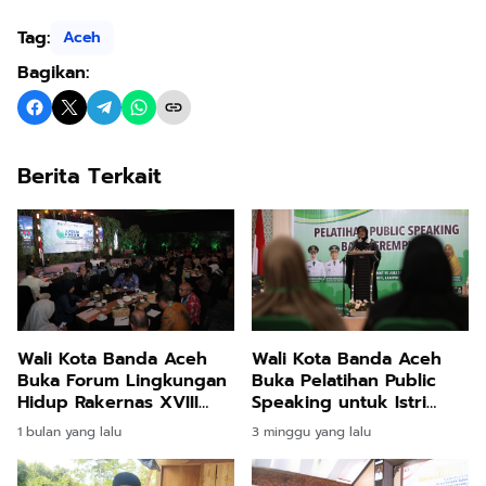
Tag:
Aceh
Bagikan:
Berita Terkait
Wali Kota Banda Aceh
Wali Kota Banda Aceh
Buka Forum Lingkungan
Buka Pelatihan Public
Hidup Rakernas XVIII
Speaking untuk Istri
APEKSI 2026, Bahas Aksi
Keuchik, Perkuat Peran
1 bulan yang lalu
3 minggu yang lalu
Nyata Hadapi Perubahan
Perempuan di Gampong
Iklim