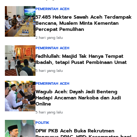
PEMERINTAH ACEH
57.485 Hektare Sawah Aceh Terdampak
Bencana, Mualem Minta Kementan
Percepat Pemulihan
2 hari yang lalu
PEMERINTAH ACEH
Fadhlullah: Masjid Tak Hanya Tempat
Ibadah, tetapi Pusat Pembinaan Umat
5 hari yang lalu
PEMERINTAH ACEH
Wagub Aceh: Dayah Jadi Benteng
Hadapi Ancaman Narkoba dan Judi
Online
5 hari yang lalu
POLITIK
DPW PKB Aceh Buka Rekrutmen
Pengurus DPAC, HRD: Kesempatan bagi