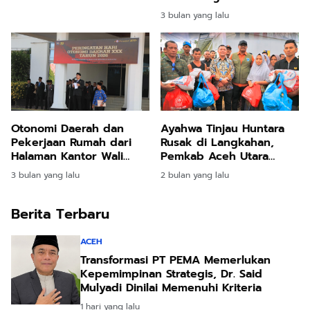
Akurasi Penerima
3 bulan yang lalu
Otonomi Daerah dan
Ayahwa Tinjau Huntara
Pekerjaan Rumah dari
Rusak di Langkahan,
Halaman Kantor Wali
Pemkab Aceh Utara
Kota
Percepat Penanganan
3 bulan yang lalu
2 bulan yang lalu
Pascabencana
Berita Terbaru
ACEH
Transformasi PT PEMA Memerlukan
Kepemimpinan Strategis, Dr. Said
Mulyadi Dinilai Memenuhi Kriteria
1 hari yang lalu