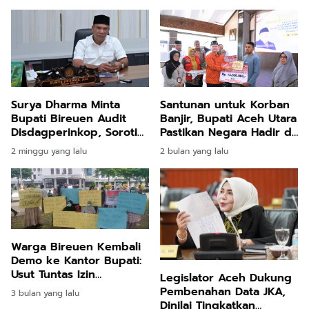
Surya Dharma Minta
Santunan untuk Korban
Bupati Bireuen Audit
Banjir, Bupati Aceh Utara
Disdagperinkop, Soroti
Pastikan Negara Hadir di
Integritas PAD
Tengah Duka
2 minggu yang lalu
2 bulan yang lalu
Warga Bireuen Kembali
Demo ke Kantor Bupati:
Usut Tuntas Izin
Legislator Aceh Dukung
Perkebunan Sawit
Pembenahan Data JKA,
3 bulan yang lalu
Dinilai Tingkatkan