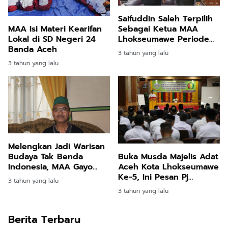
Saifuddin Saleh Terpilih
Sebagai Ketua MAA
MAA Isi Materi Kearifan
Lhokseumawe Periode
Lokal di SD Negeri 24
2023-2028
Banda Aceh
3 tahun yang lalu
3 tahun yang lalu
Melengkan Jadi Warisan
Budaya Tak Benda
Buka Musda Majelis Adat
Indonesia, MAA Gayo
Aceh Kota Lhokseumawe
Lues: Semoga Bisa Terus
Ke-5, Ini Pesan Pj
3 tahun yang lalu
Dilestarikan
Walikota
3 tahun yang lalu
Berita Terbaru