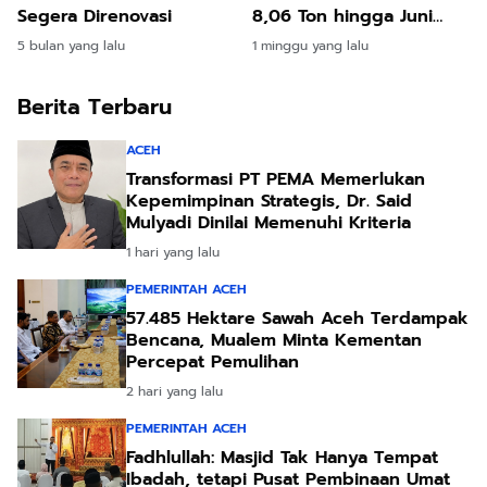
Segera Direnovasi
8,06 Ton hingga Juni
2026
5 bulan yang lalu
1 minggu yang lalu
Berita Terbaru
ACEH
Transformasi PT PEMA Memerlukan
Kepemimpinan Strategis, Dr. Said
Mulyadi Dinilai Memenuhi Kriteria
1 hari yang lalu
PEMERINTAH ACEH
57.485 Hektare Sawah Aceh Terdampak
Bencana, Mualem Minta Kementan
Percepat Pemulihan
2 hari yang lalu
PEMERINTAH ACEH
Fadhlullah: Masjid Tak Hanya Tempat
Ibadah, tetapi Pusat Pembinaan Umat