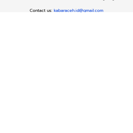
Contact us:
kabaraceh.id@gmail.com
Redaksi
Siber
Iklan/Advertorial
Kode Etik
Sitemap
Karir
Copyright © 2019 -
2026, Kabar Aceh. All right reserved