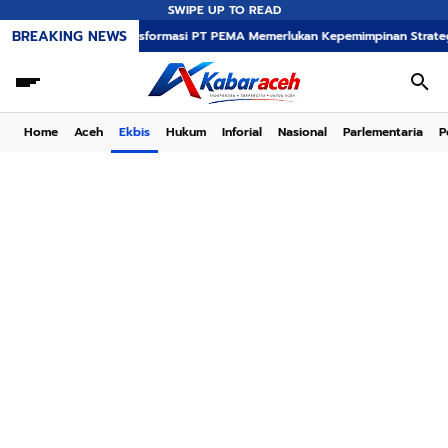
SWIPE UP TO READ
BREAKING NEWS
Transformasi PT PEMA Memerlukan Kepemimpinan Strategis, Dr. Said M
Home
Aceh
Ekbis
Hukum
Inforial
Nasional
Parlementaria
P