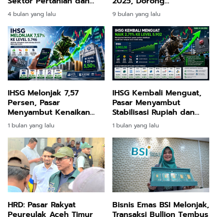
2025, Dorong
Sektor Pertanian dan
Pertumbuhan Ekonomi
Perikanan
9 bulan yang lalu
4 bulan yang lalu
Tembus 5,7 Persen
IHSG Melonjak 7,57
IHSG Kembali Menguat,
Persen, Pasar
Pasar Menyambut
Menyambut Kenaikan
Stabilisasi Rupiah dan
Suku Bunga BI
Harapan Arus Modal
1 bulan yang lalu
1 bulan yang lalu
Asing
HRD: Pasar Rakyat
Bisnis Emas BSI Melonjak,
Peureulak Aceh Timur
Transaksi Bullion Tembus