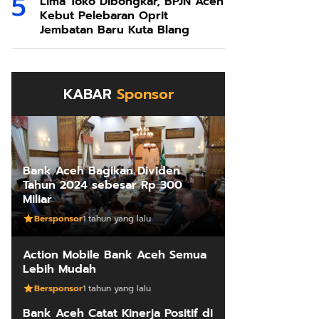
Lima Toko Dibongkar, BPJN Aceh
Kebut Pelebaran Oprit
Jembatan Baru Kuta Blang
KABAR
Sponsor
Bank Aceh Bagikan Dividen
Tahun 2024 sebesar Rp 300
Miliar
Bersponsor
1 tahun yang lalu
Action Mobile Bank Aceh Semua
Lebih Mudah
Bersponsor
1 tahun yang lalu
Bank Aceh Catat Kinerja Positif di