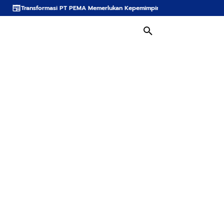
asi PT PEMA Memerlukan Kepemimpinan Strategis, Dr. Said Mulyadi Dinilai Me