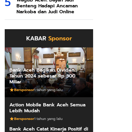
Wagub Aceh: Dayah Jadi
Benteng Hadapi Ancaman
Narkoba dan Judi Online
KABAR
Sponsor
Bank Aceh Bagikan Dividen
Tahun 2024 sebesar Rp 300
Miliar
Bersponsor
1 tahun yang lalu
Action Mobile Bank Aceh Semua
Lebih Mudah
Bersponsor
1 tahun yang lalu
Bank Aceh Catat Kinerja Positif di