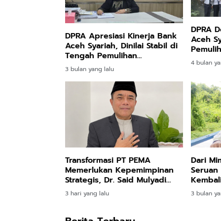
DPRA D
DPRA Apresiasi Kinerja Bank
Aceh Sy
Aceh Syariah, Dinilai Stabil di
Pemuli
Tengah Pemulihan
Timur
4 bulan ya
Pascabencana
3 bulan yang lalu
Transformasi PT PEMA
Dari Mi
Memerlukan Kepemimpinan
Seruan
Strategis, Dr. Said Mulyadi
Kembali
Dinilai Memenuhi Kriteria
3 hari yang lalu
3 bulan ya