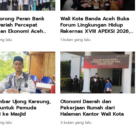
orong Peran Bank
Wali Kota Banda Aceh Buka
ariah Percepat
Forum Lingkungan Hidup
han Ekonomi Aceh
Rakernas XVIII APEKSI 2026,
Bahas Aksi Nyata Hadapi
ng lalu
1 bulan yang lalu
Perubahan Iklim
mbar Ujong Kareung,
Otonomi Daerah dan
 untuk Pemuda
Pekerjaan Rumah dari
 ke Masjid
Halaman Kantor Wali Kota
ng lalu
3 bulan yang lalu