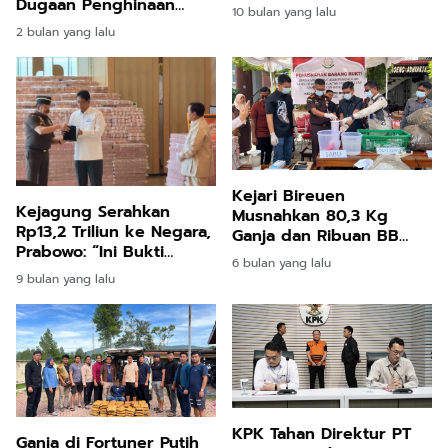
Tahun 10 Bulan Penjara
Dugaan Penghinaan
10 bulan yang lalu
Keluarga di Facebook
2 bulan yang lalu
Kejari Bireuen
Kejagung Serahkan
Musnahkan 80,3 Kg
Rp13,2 Triliun ke Negara,
Ganja dan Ribuan BB
Prabowo: “Ini Bukti
Sitaan Tindak Pidana
6 bulan yang lalu
Hukum Bisa Tegak dan
Umum
9 bulan yang lalu
Uang Rakyat Kembali
KPK Tahan Direktur PT
Ganja di Fortuner Putih