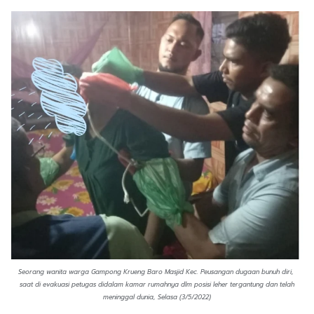
Seorang wanita warga Gampong Krueng Baro Masjid Kec. Peusangan dugaan bunuh diri,
saat di evakuasi petugas didalam kamar rumahnya dlm posisi leher tergantung dan telah
meninggal dunia, Selasa (3/5/2022)