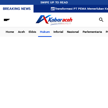
SWIPE UP TO READ
BREAKING NEWS
Transformasi PT PEMA Memerlukan Kepemimpinan
Home
Aceh
Ekbis
Hukum
Inforial
Nasional
Parlementaria
P