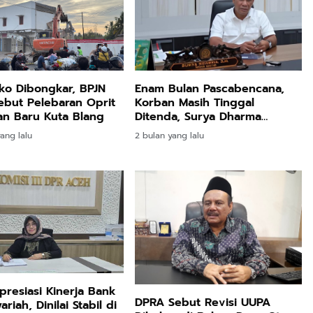
ko Dibongkar, BPJN
Enam Bulan Pascabencana,
but Pelebaran Oprit
Korban Masih Tinggal
n Baru Kuta Blang
Ditenda, Surya Dharma
Pertanyakan Keseriusan
ang lalu
2 bulan yang lalu
Bupati Bireuen
resiasi Kinerja Bank
DPRA Sebut Revisi UUPA
riah, Dinilai Stabil di