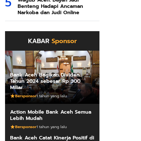
Wagub Aceh: Dayah Jadi
Benteng Hadapi Ancaman
Narkoba dan Judi Online
KABAR
Sponsor
Bank Aceh Bagikan Dividen
Tahun 2024 sebesar Rp 300
Miliar
Bersponsor
1 tahun yang lalu
Action Mobile Bank Aceh Semua
Lebih Mudah
Bersponsor
1 tahun yang lalu
Bank Aceh Catat Kinerja Positif di