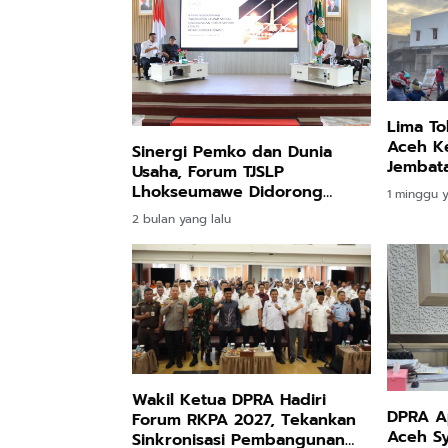
Lima To
Aceh Ke
Sinergi Pemko dan Dunia
Jembata
Usaha, Forum TJSLP
Lhokseumawe Didorong
1 minggu y
Lebih Tepat Sasaran
2 bulan yang lalu
Wakil Ketua DPRA Hadiri
DPRA Ap
Forum RKPA 2027, Tekankan
Aceh Sya
Sinkronisasi Pembangunan