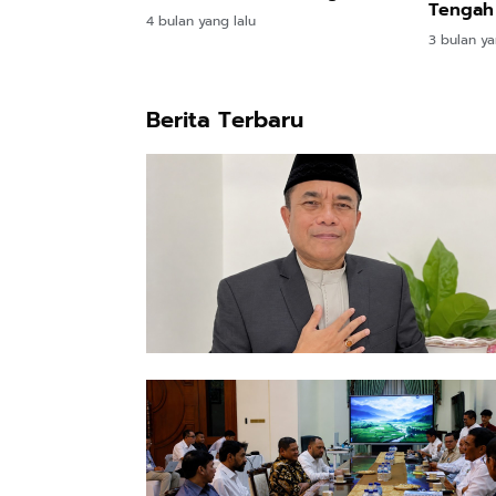
Tengah
Aceh
4 bulan yang lalu
Pascab
3 bulan ya
Berita Terbaru