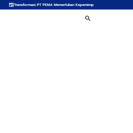
asi PT PEMA Memerlukan Kepemimpinan Strategis, Dr. Said Mulyadi Dinilai Me