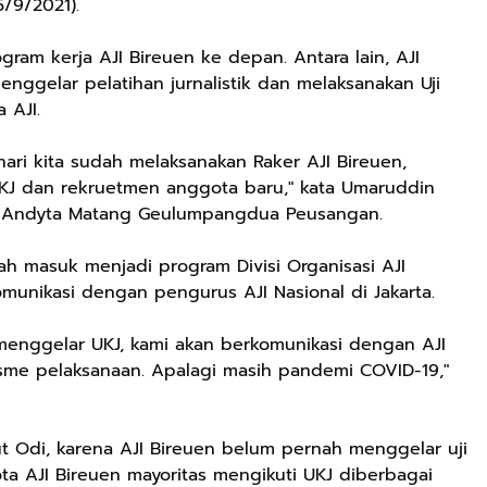
25/9/2021).
gram kerja AJI Bireuen ke depan. Antara lain, AJI
nggelar pelatihan jurnalistik dan melaksanakan Uji
 AJI.
hari kita sudah melaksanakan Raker AJI Bireuen,
KJ dan rekruetmen anggota baru," kata Umaruddin
io Andyta Matang Geulumpangdua Peusangan.
h masuk menjadi program Divisi Organisasi AJI
munikasi dengan pengurus AJI Nasional di Jakarta.
menggelar UKJ, kami akan berkomunikasi dengan AJI
sme pelaksanaan. Apalagi masih pandemi COVID-19,"
t Odi, karena AJI Bireuen belum pernah menggelar uji
ota AJI Bireuen mayoritas mengikuti UKJ diberbagai